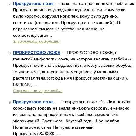
Прокрустово ложе
— ложе, на которое великан разбойник
7
Прокруст насильно укладывал путников: тем, кому ложе
было коротко, обрубал ноги; тех, кому было длинно,
вытягивал (отсюда имя Прокруст растягивающий ). В
переносном смысле искусственная мерка, не
соответствующая …
Энциклопедия мифологии
ПРОКРУСТОВО ЛОЖЕ
— ПРОКРУСТОВО ЛОЖЕ, в
8
греческой мифологии ложе, на которое великан разбойник
Прокруст насильно укладывал путников: у высоких обрубал
те части тела, которые не помещались, у маленьких
растягивал тела (отсюда имя Прокруст растягивающий ).
В&#8230; …
Современная энциклопедия
Прокрустово ложе
— Прокрустово ложе. Ср. Литература
9
сороковыхъ годовъ не знала никакихъ свободъ, ежечасно
изнемогала на прокрустовомъ ложѣ всевозможныхъ
укорачиваній. Салтыковъ. Круглый годъ. 1 ое ноября.
Полипемонъ, сынъ Нептуна, названный
Прокрустомъ&#8230; …