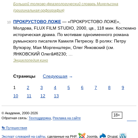
Большой толково-фразеологический словарь Михельсона
(оригинальная орфография)
ПРОКРУСТОВО ЛОЖЕ
— «ПРОКРУСТОВО ЛОЖЕ»,
10
Молдова, FLUX FILM STUDIO, 2000, цв., 118 мин. Костюмно
историческая драма. По мотивам одноименного романа
румынского писателя Камиля Петреску. В ролях: Петру
Вуткэрэу, Мая Моргенштерн, Олег Янковский (см.
ЯНКОВСКИЙ Олег&#8230; …
Энциклопедия кино
Страницы
Следующая
→
1
2
3
4
5
6
7
8
9
10
11
12
13
© Академик, 2000-2026
18+
Обратная связь:
Техподдержка
,
Реклама на сайте
👣 Путешествия
Экспорт словарей на сайты
, сделанные на PHP,
Joomla,
Drupal,