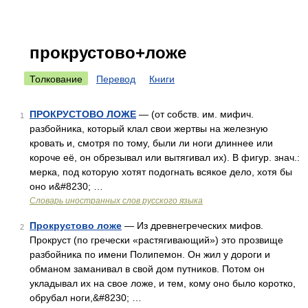
прокрустово+ложе
Толкование
Перевод
Книги
ПРОКРУСТОВО ЛОЖЕ
— (от собств. им. мифич.
1
разбойника, который клал свои жертвы на железную
кровать и, смотря по тому, были ли ноги длиннее или
короче её, он обрезывал или вытягивал их). В фигур. знач.:
мерка, под которую хотят подогнать всякое дело, хотя бы
оно и&#8230; …
Словарь иностранных слов русского языка
Прокрустово ложе
— Из древнегреческих мифов.
2
Прокруст (по гречески «растягивающий») это прозвище
разбойника по имени Полипемон. Он жил у дороги и
обманом заманивал в свой дом путников. Потом он
укладывал их на свое ложе, и тем, кому оно было коротко,
обрубал ноги,&#8230; …